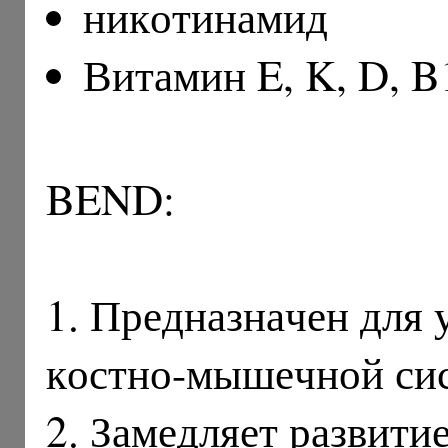
никотинамид
Витамин E, K, D, 
BEND:
1. Предназначен для 
костно-мышечной сис
2. Замедляет развити