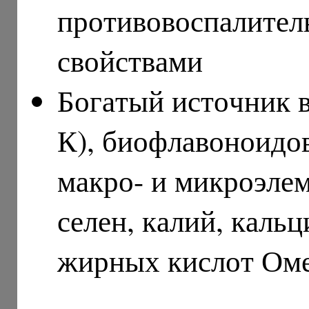
противовоспалител
свойствами
Богатый источник в
К), биофлавоноидо
макро- и микроэлем
селен, калий, каль
жирных кислот Оме