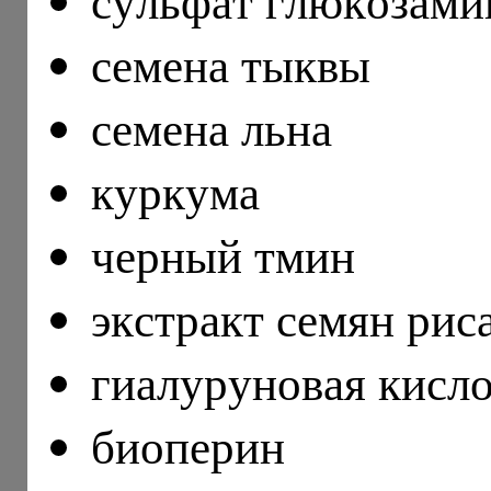
сульфат глюкозами
семена тыквы
семена льна
куркума
черный тмин
экстракт семян рис
гиалуруновая кис
биоперин